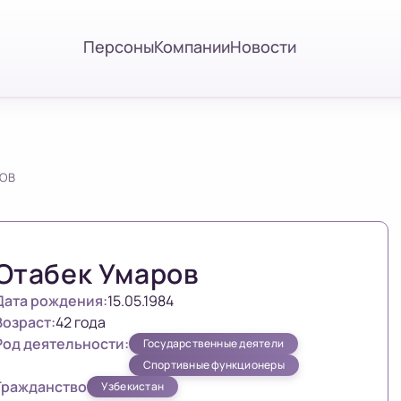
Персоны
Компании
Новости
ОВ
Отабек Умаров
Дата рождения:
15.05.1984
Возраст:
42 года
Род деятельности:
Государственные деятели
Спортивные функционеры
Гражданство
Узбекистан