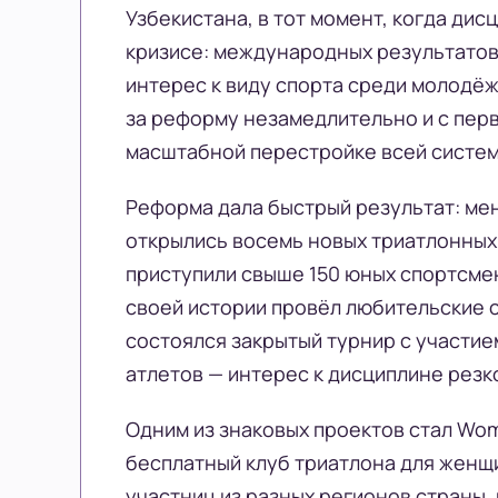
Узбекистана, в тот момент, когда дис
кризисе: международных результатов 
интерес к виду спорта среди молодёж
за реформу незамедлительно и с перв
масштабной перестройке всей систем
Реформа дала быстрый результат: мен
открылись восемь новых триатлонных
приступили свыше 150 юных спортсмен
своей истории провёл любительские с
состоялся закрытый турнир с участи
атлетов — интерес к дисциплине резк
Одним из знаковых проектов стал Wom
бесплатный клуб триатлона для женщи
участниц из разных регионов страны,