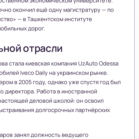
рственном экономическом университете.
очно окончил ещё одну магистратуру — по
ство» — в Ташкентском институте
мобильных дорог.
ьной отрасли
ва стала киевская компания UzAuto Odessa
билей Iveco Daily на украинском рынке.
ом в 2005 году, однако уже спустя год был
о директора. Работа в иностранной
настоящей деловой школой: он освоил
выстраивания долгосрочных партнёрских
маров занял должность ведущего