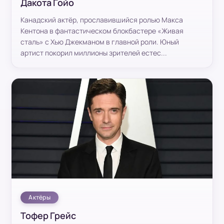
Дакота Гойо
Канадский актёр, прославившийся ролью Макса
Кентона в фантастическом блокбастере «Живая
сталь» с Хью Джекманом в главной роли. Юный
артист покорил миллионы зрителей естес...
Актёры
Тофер Грейс