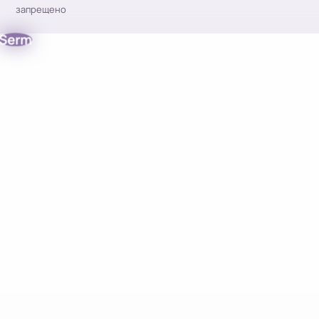
запрещено
Serm