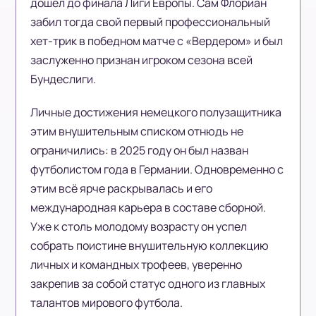
дошёл до финала Лиги Европы. Сам Флориан
забил тогда свой первый профессиональный
хет-трик в победном матче с «Вердером» и был
заслуженно признан игроком сезона всей
Бундеслиги.
Личные достижения немецкого полузащитника
этим внушительным списком отнюдь не
ограничились: в 2025 году он был назван
футболистом года в Германии. Одновременно с
этим всё ярче раскрывалась и его
международная карьера в составе сборной.
Уже к столь молодому возрасту он успел
собрать поистине внушительную коллекцию
личных и командных трофеев, уверенно
закрепив за собой статус одного из главных
талантов мирового футбола.