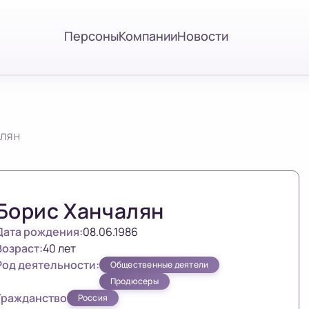
Персоны
Компании
Новости
АЛЯН
Борис Ханчалян
Дата рождения:
08.06.1986
Возраст:
40 лет
Род деятельности:
Общественные деятели
Продюсеры
Гражданство
Россия